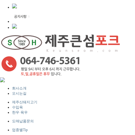
회사소개
오시는길
제주산돼지고기
수입육
한우·육우
도매납품문의
업종별Tip